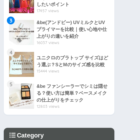
したいポイント
17457 views
3
&be(アンドビー) UVミルクとUV
プライマーを比較｜使い心地や仕
上がりの違いを紹介
16037 views
4
ユニクロのブラトップ サイズはど
う選ぶ？SとMのサイズ感を比較
15444 views
5
&be ファンシーラーでシミは隠せ
る？使い方は簡単？ベースメイク
の仕上がりをチェック
12803 views
Category