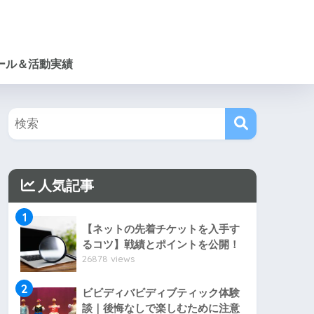
ール＆活動実績
人気記事
1
【ネットの先着チケットを入手す
るコツ】戦績とポイントを公開！
26878 views
2
ビビディバビディブティック体験
談｜後悔なしで楽しむために注意