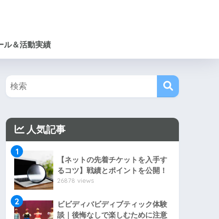
ール＆活動実績
人気記事
1
【ネットの先着チケットを入手す
るコツ】戦績とポイントを公開！
26878 views
2
ビビディバビディブティック体験
談｜後悔なしで楽しむために注意