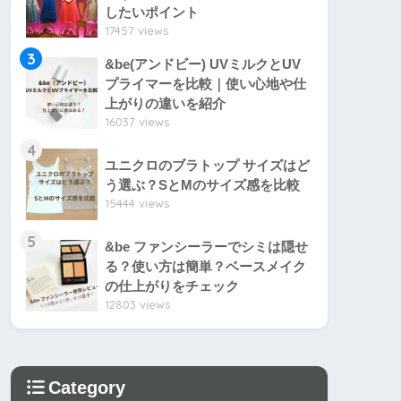
したいポイント
17457 views
3
&be(アンドビー) UVミルクとUV
プライマーを比較｜使い心地や仕
上がりの違いを紹介
16037 views
4
ユニクロのブラトップ サイズはど
う選ぶ？SとMのサイズ感を比較
15444 views
5
&be ファンシーラーでシミは隠せ
る？使い方は簡単？ベースメイク
の仕上がりをチェック
12803 views
Category