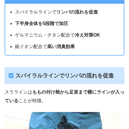
スパイラルラインで
リンパの流れを促進
下半身全体を5段階で加圧
ゲルマニウム・チタン配合で
冷え対策OK
銀イオン配合で
高い消臭効果
スパイラルラインで
リンパの流れを促進
スララインは
ももの付け根から足首まで横にラインが入っ
ている
ことが特徴。