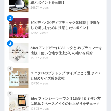
績とポイントを公開！
26871 views
2
ビビディバビディブティック体験談｜後悔な
しで楽しむために注意したいポイント
17454 views
3
&be(アンドビー) UVミルクとUVプライマーを
比較｜使い心地や仕上がりの違いを紹介
16037 views
4
ユニクロのブラトップ サイズはどう選ぶ？S
とMのサイズ感を比較
15430 views
5
&be ファンシーラーでシミは隠せる？使い方
は簡単？ベースメイクの仕上がりをチェック
12803 views