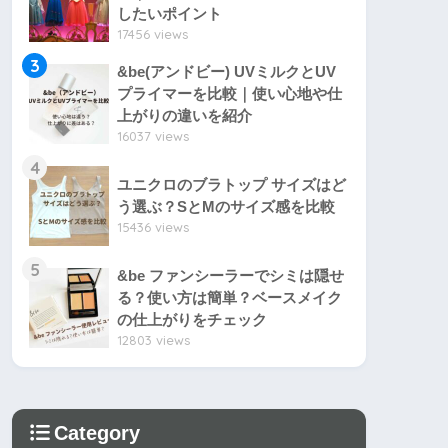
したいポイント
17456 views
3
&be(アンドビー) UVミルクとUV
プライマーを比較｜使い心地や仕
上がりの違いを紹介
16037 views
4
ユニクロのブラトップ サイズはど
う選ぶ？SとMのサイズ感を比較
15436 views
5
&be ファンシーラーでシミは隠せ
る？使い方は簡単？ベースメイク
の仕上がりをチェック
12803 views
Category